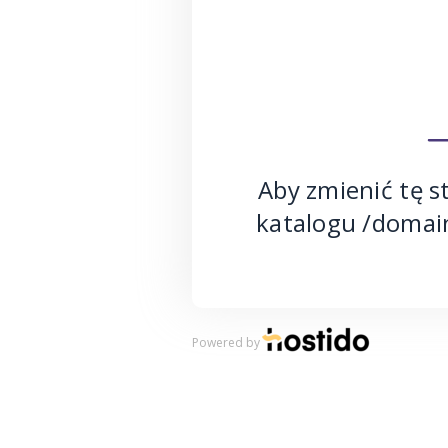
Aby zmienić tę s
katalogu /domai
Powered by